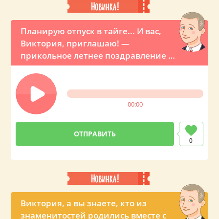
Планирую отпуск в тайге... И вас,
Виктория, приглашаю! —
прикольное летнее поздравление от
Путина
00:00
0
Виктория, а вы знаете, кто из
знаменитостей родились вместе с