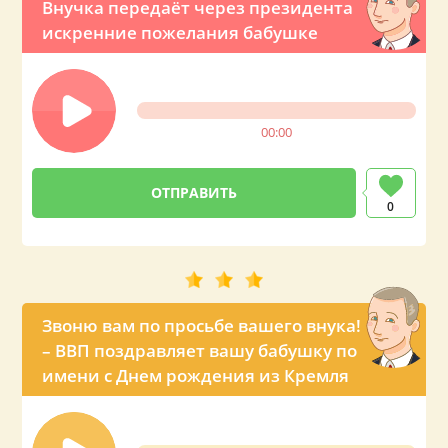
Внучка передаёт через президента
искренние пожелания бабушке
00:00
0
Звоню вам по просьбе вашего внука!
– ВВП поздравляет вашу бабушку по
имени с Днем рождения из Кремля