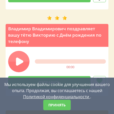
Владимир Владимирович поздравляет
вашу тётю Викторию с Днём рождения по
телефону
00:00
Мы используем файлы cookie для улучшения вашего
0
опыта. Продолжая, вы соглашаетесь с нашей
Политикой конфиденциальности
.
ПРИНЯТЬ