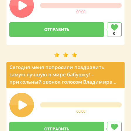
00:00
0
Сегодня меня попросили поздравить
самую лучшую в мире бабушку! –
прикольный звонок голосом Владимира
Путина
00:00