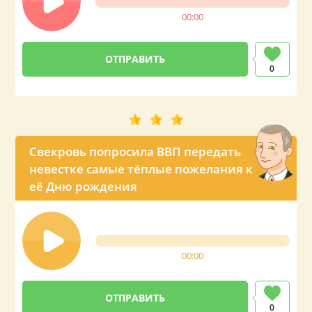
00:00
0
Свекровь попросила ВВП передать
невестке самые тёплые пожелания к
её Дню рождения
00:00
0