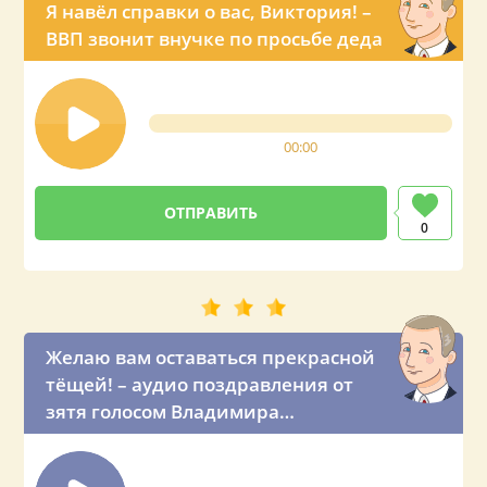
Я навёл справки о вас, Виктория! –
ВВП звонит внучке по просьбе деда
00:00
0
Желаю вам оставаться прекрасной
тёщей! – аудио поздравления от
зятя голосом Владимира
Владимировича Путина