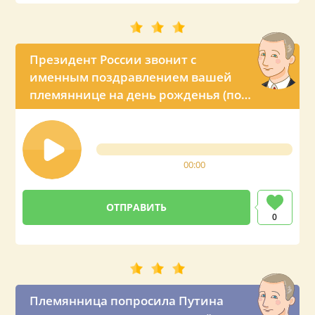
Президент России звонит с
именным поздравлением вашей
племяннице на день рожденья (по
просьбе тёти)
00:00
0
Племянница попросила Путина