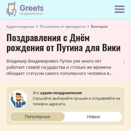
Аудио-открытки
По именам от президента
Виктория
Поздравления с Днём
рождения от Путина для Вики
↓
Владимир Владимирович Путин уже много лет
работает главой государства и столько же времени
обладает статусом самого популярного человека в
России! Вот почему наши шуточные голосовые звонки,
в которых Путин поздравляет Викторию с днем
рождения, всегда в топе самых заказываемых именных
Это
аудио-поздравления
.
поздравлений. Они всегда уникальны для каждой
Слушайте, выбирайте лучшее и отправляйте на
женщины и оставляют очень приятное впечатление.
телефон адресата.
Просто выберите подходящий вариант, укажите ваш
статус (по желанию) и звонок от президента поступит
Популярные
Новые
на телефон вашей близкой или знакомой Виктории.