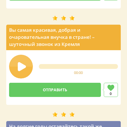
Вы самая красивая, добрая и
очаровательная внучка в стране! –
шуточный звонок из Кремля
00:00
0
На долгие годы оставайтесь такой же