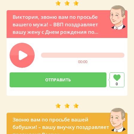
Виктория, звоню вам по просьбе
вашего мужа! – ВВП поздравляет
вашу жену с Днем рождения по
телефону
00:00
0
Звоню вам по просьбе вашей
бабушки! – вашу внучку поздравляет