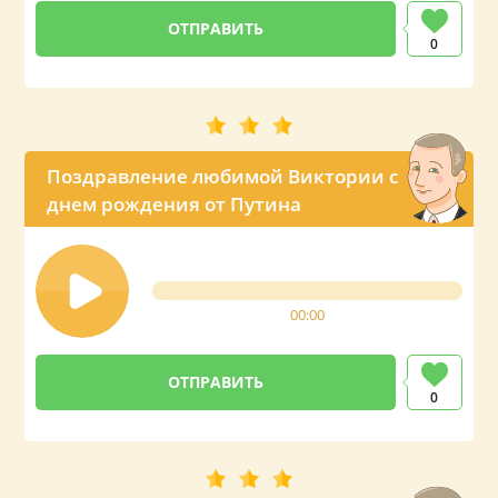
0
Поздравление любимой Виктории с
днем рождения от Путина
00:00
0