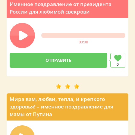
Именное поздравление от президента
России для любимой свекрови
00:00
0
Мира вам, любви, тепла, и крепкого
здоровья! – именное поздравление для
мамы от Путина