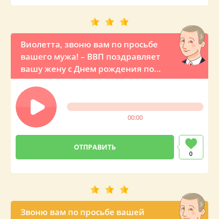
Виолетта, звоню вам по просьбе
вашего мужа! – ВВП поздравляет
вашу жену с Днем рождения по
телефону
00:00
0
Звоню вам по просьбе вашей