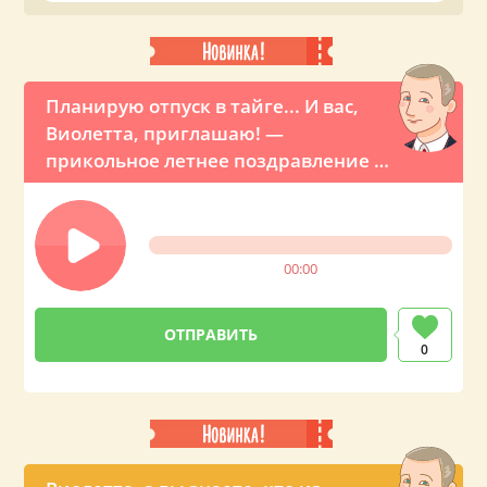
на телефон вашей близкой или знакомой Виолетте.
Планирую отпуск в тайге... И вас,
Виолетта, приглашаю! —
прикольное летнее поздравление от
Путина
00:00
0