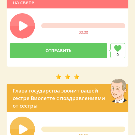
на свете
00:00
0
Глава государства звонит вашей
сестре Виолетте с поздравлениями
от сестры