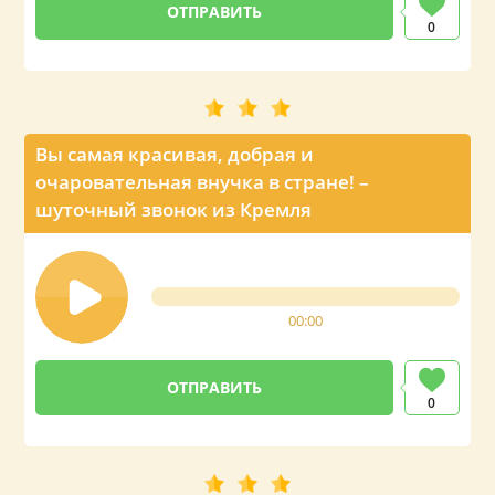
0
Вы самая красивая, добрая и
очаровательная внучка в стране! –
шуточный звонок из Кремля
00:00
0