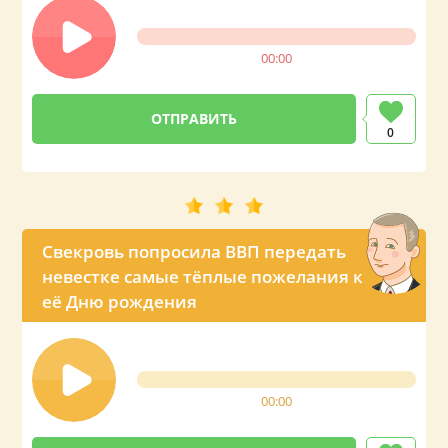
00:00
0
Свекровь попросила ВВП передать
невестке самые тёплые пожелания к
её Дню рождения
00:00