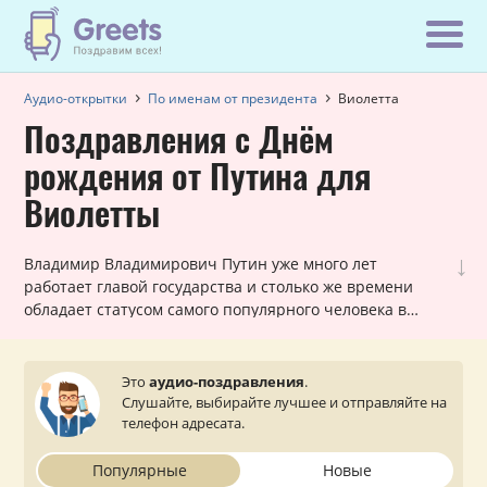
Аудио-открытки
По именам от президента
Виолетта
Поздравления с Днём
рождения от Путина для
Виолетты
↓
Владимир Владимирович Путин уже много лет
работает главой государства и столько же времени
обладает статусом самого популярного человека в
России! Вот почему наши шуточные голосовые звонки,
в которых Путин поздравляет Виолетту с днем
рождения, всегда в топе самых заказываемых именных
Это
аудио-поздравления
.
поздравлений. Они всегда уникальны для каждой
Слушайте, выбирайте лучшее и отправляйте на
женщины и оставляют очень приятное впечатление.
телефон адресата.
Просто выберите подходящий вариант, укажите ваш
статус (по желанию) и звонок от президента поступит
Популярные
Новые