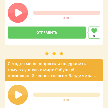
00:00
0
Сегодня меня попросили поздравить
самую лучшую в мире бабушку! –
прикольный звонок голосом Владимира
Путина
00:00