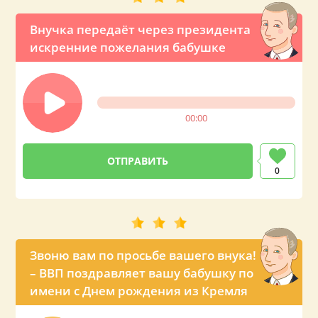
Внучка передаёт через президента
искренние пожелания бабушке
00:00
0
Звоню вам по просьбе вашего внука!
– ВВП поздравляет вашу бабушку по
имени с Днем рождения из Кремля