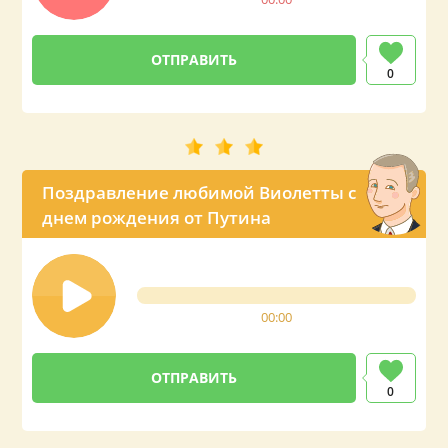
0
Поздравление любимой Виолетты с
днем рождения от Путина
00:00
0