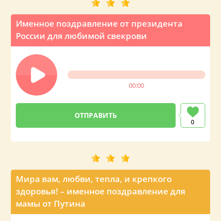
Именное поздравление от президента
России для любимой свекрови
00:00
0
Мира вам, любви, тепла, и крепкого
здоровья! – именное поздравление для
мамы от Путина