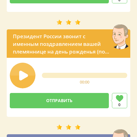
Президент России звонит с
именным поздравлением вашей
племяннице на день рожденья (по
просьбе тёти)
00:00
0