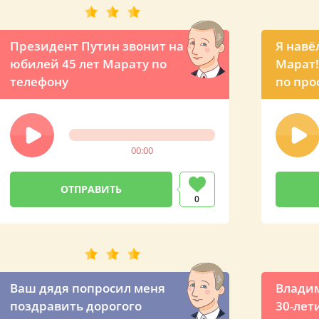
Президент Путин звонит на
Я навёл
юбилей 45 лет Марату по
Марат!
телефону
по про
00:00
0
Ваш дядя попросил меня
Владим
поздравить дорогого
30-лет