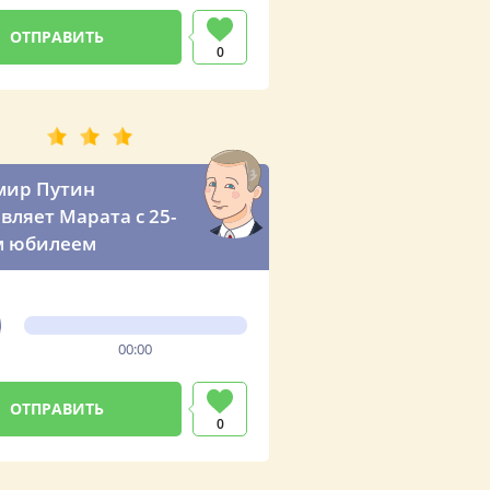
0
мир Путин
вляет Марата с 25-
м юбилеем
00:00
0