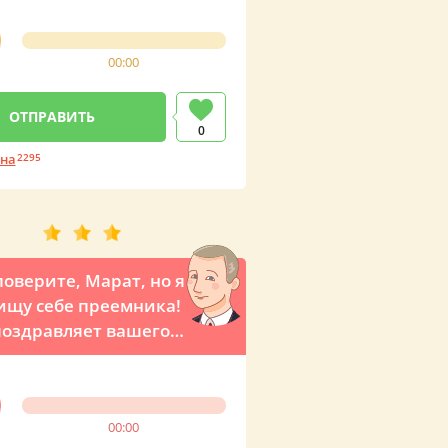
00:00
0
ина
2295
поверите, Марат, но я
ищу себе преемника!
поздравляет вашего
по телефону
00:00