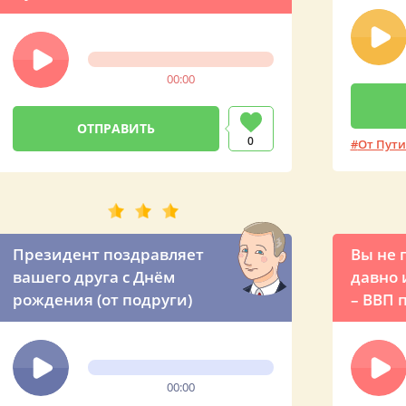
00:00
0
От Пут
Президент поздравляет
Вы не 
вашего друга с Днём
давно 
рождения (от подруги)
– ВВП 
друга 
00:00