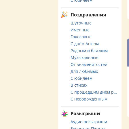
С юбилеем
Поздравления
Шуточные
Именные
Голосовые
С днём Ангела
Родным и близким
Музыкальные
От знаменитостей
Для любимых
С юбилеем
В стихах
С прошедшим днем рождения
С новорождённым
Розыгрыши
Аудио розыгрыши
Звонок от Путина