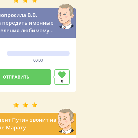
опросила В.В.
 передать именные
авления любимому
00:00
0
ент Путин звонит на
ие Марату