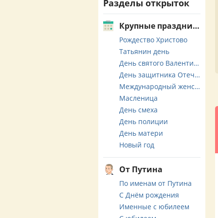
Разделы открыток
Крупные праздники
Рождество Христово
Татьянин день
День святого Валентина
День защитника Отечества
Международный женский день
Масленица
День смеха
День полиции
День матери
Новый год
От Путина
По именам от Путина
С Днём рождения
Именные с юбилеем