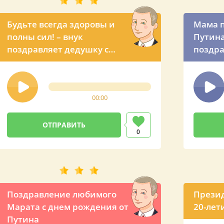
Будьте всегда здоровы и
Мама п
полны сил! – внук
Путина
поздравляет дедушку с
поздр
помощью Владимира
сыну
Владимировича
00:00
0
Поздравление любимого
Презид
Марата с днем рождения от
20-лет
Путина