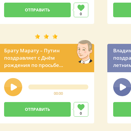
0
Брату Марату – Путин
Влади
поздравляет с Днём
поздра
рождения по просьбе
летни
сестры
00:00
0