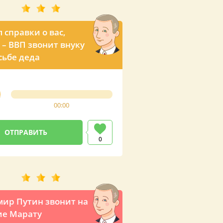
 справки о вас,
 – ВВП звонит внуку
сьбе деда
00:00
0
ир Путин звонит на
ие Марату