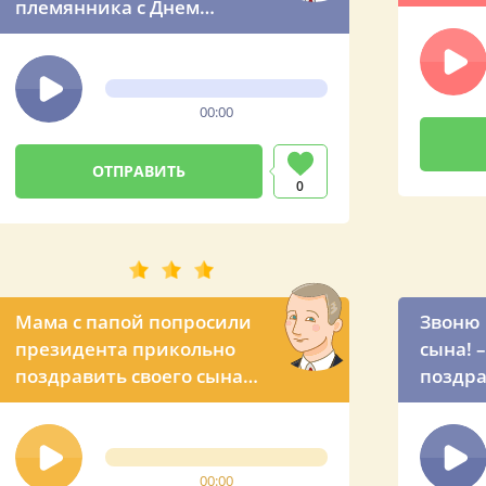
племянника с Днем
рождения! – аудио
поздравление Марату от
президента России
00:00
0
Мама с папой попросили
Звоню 
президента прикольно
сына! 
поздравить своего сына
поздра
Марата с днюхой
по тел
00:00