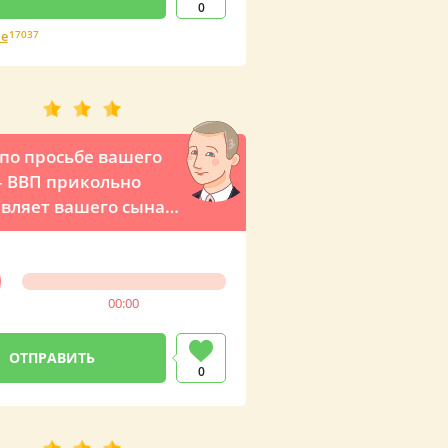
0
е
17037
по просьбе вашего
– ВВП прикольно
вляет вашего сына
ефону
00:00
0