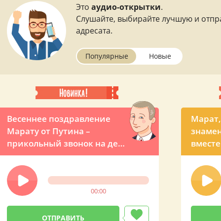
Это
аудио-открытки
.
Слушайте, выбирайте лучшую и отпр
адресата.
Популярные
Новые
Весеннее поздравление
Марат,
Марату от Путина –
знамен
прикольный звонок на день
вместе
рождения
прикол
именн
от Вла
00:00
Влади