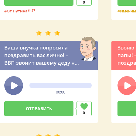
0
От Путина
6427
Именны
Ваша внучка попросила
Звоню 
поздравить вас лично! –
папы! 
ВВП звонит вашему деду на
поздра
День рождения
по тел
00:00
0