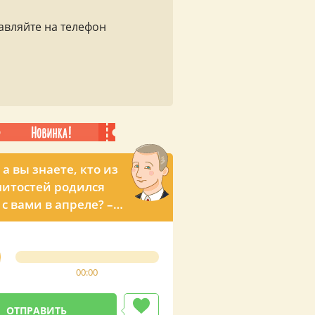
авляйте на телефон
 а вы знаете, кто из
итостей родился
 с вами в апреле? –
ьный звонок с
ым поздравлением
димира
00:00
мировича