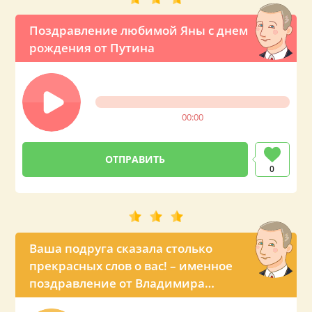
Поздравление любимой Яны с днем
рождения от Путина
00:00
0
Ваша подруга сказала столько
прекрасных слов о вас! – именное
поздравление от Владимира
Владимировича