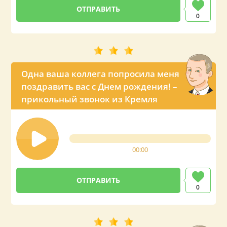
0
Одна ваша коллега попросила меня
поздравить вас с Днем рождения! –
прикольный звонок из Кремля
00:00
0