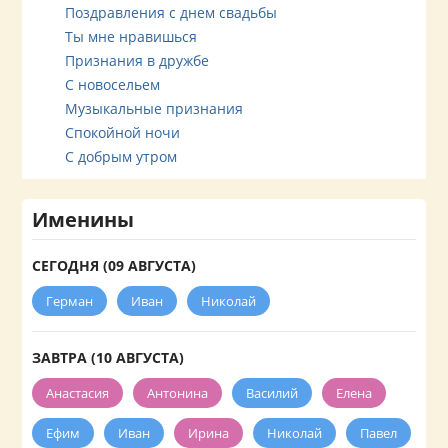
Поздравления с днем свадьбы
Ты мне нравишься
Признания в дружбе
С новосельем
Музыкальные признания
Спокойной ночи
С добрым утром
Именины
СЕГОДНЯ (09 АВГУСТА)
Герман
Иван
Николай
ЗАВТРА (10 АВГУСТА)
Анастасия
Антонина
Василий
Елена
Ефим
Иван
Ирина
Николай
Павел