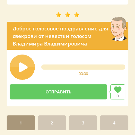
Доброе голосовое поздравление для
свекрови от невестки голосом
Владимира Владимировича
00:00
0
1
2
3
4