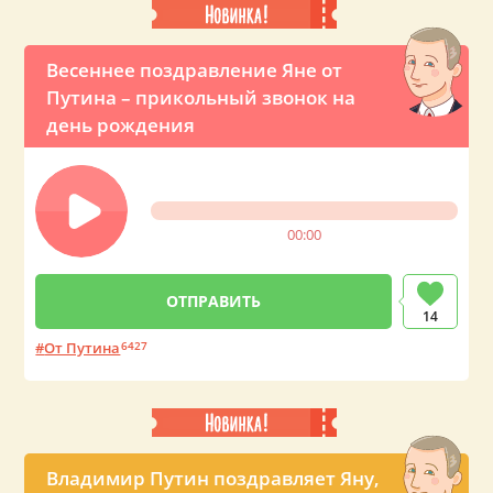
Весеннее поздравление Яне от
Путина – прикольный звонок на
день рождения
00:00
14
От Путина
6427
Владимир Путин поздравляет Яну,