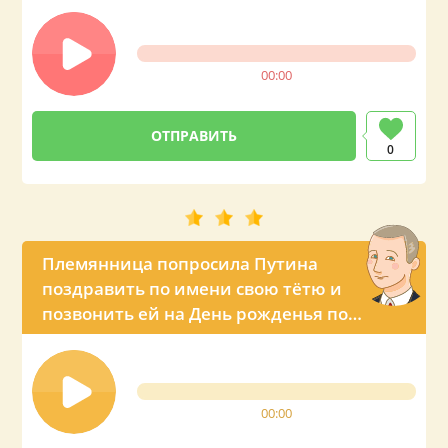
просьбе тёти)
00:00
0
Племянница попросила Путина
поздравить по имени свою тётю и
позвонить ей на День рожденья по
телефону
00:00