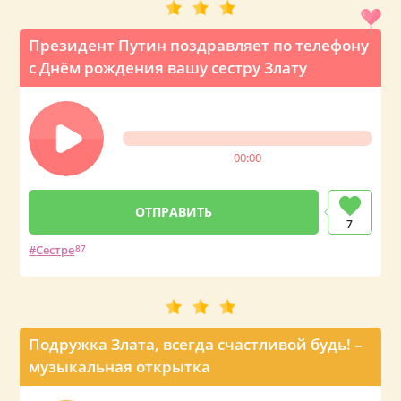
Президент Путин поздравляет по телефону
с Днём рождения вашу сестру Злату
00:00
7
Сестре
87
Подружка Злата, всегда счастливой будь! –
музыкальная открытка