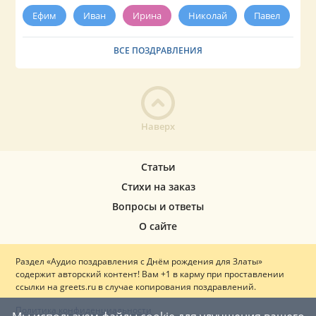
Ефим
Иван
Ирина
Николай
Павел
ВСЕ ПОЗДРАВЛЕНИЯ
Наверх
Статьи
Стихи на заказ
Вопросы и ответы
О сайте
Раздел «Аудио поздравления с Днём рождения для Златы»
содержит авторский контент! Вам +1 в карму при проставлении
ссылки на greets.ru в случае копирования поздравлений.
Политика конфиденциальности