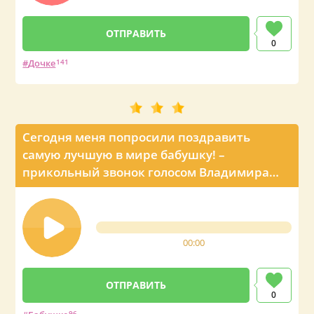
0
Дочке
141
Сегодня меня попросили поздравить
самую лучшую в мире бабушку! –
прикольный звонок голосом Владимира
Путина
00:00
0
96