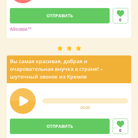
0
Дочери
74
Вы самая красивая, добрая и
очаровательная внучка в стране! –
шуточный звонок из Кремля
00:00
0