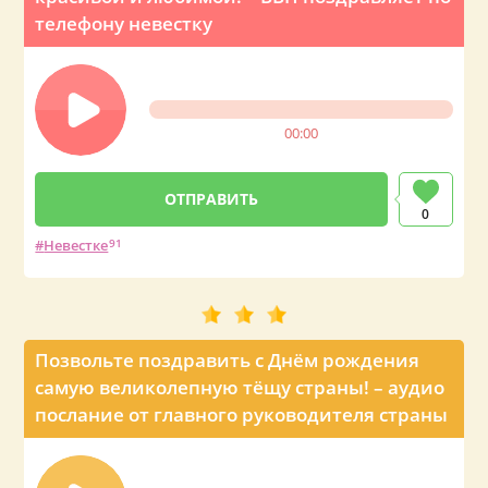
телефону невестку
00:00
0
Невестке
91
Позвольте поздравить с Днём рождения
самую великолепную тёщу страны! – аудио
послание от главного руководителя страны