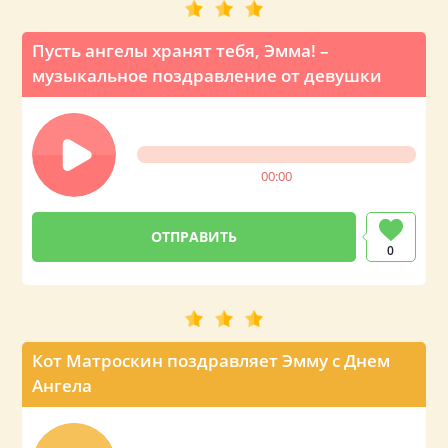
Пусть ангелы хранят тебя, Эмма! –
музыкальное поздравление от девушки
00:00
0
Кот Матроскин поздравляет Эмму с Днем
Ангела