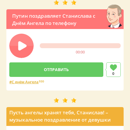
Путин поздравляет Станислава с
Днём Ангела по телефону
00:00
0
С днём Ангела
930
Пусть ангелы хранят тебя, Станислав! –
музыкальное поздравление от девушки