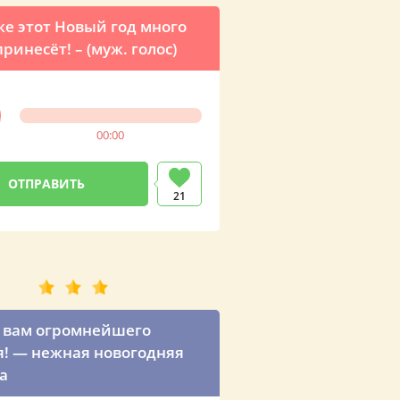
же этот Новый год много
ринесёт! – (муж. голос)
00:00
21
 вам огромнейшего
я! — нежная новогодняя
а