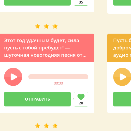
35
Этот год удачным будет, сила
Пусть 
пусть с тобой пребудет! —
добром
шуточная новогодняя песня от
аудио 
мужчины
мужчи
00:00
28