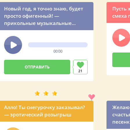
Новый год, я точно знаю, будет
Пусть 
просто офигенный! —
смеха п
прикольные музыкальные
пожелания от девушки
00:00
21
Алло! Ты снегурочку заказывал?
Желаю
— эротический розыгрыш
счасть
песенк