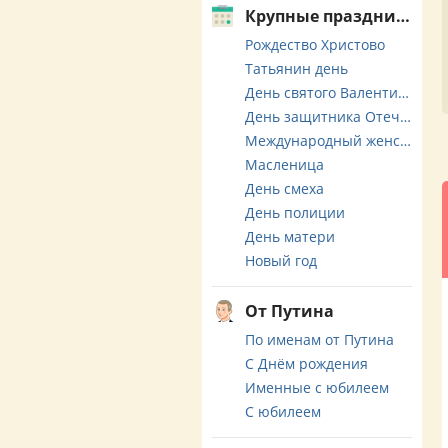
Крупные праздники
Рождество Христово
Татьянин день
День святого Валентина
День защитника Отечества
Международный женский день
Масленица
День смеха
День полиции
День матери
Новый год
От Путина
По именам от Путина
С Днём рождения
Именные с юбилеем
С юбилеем