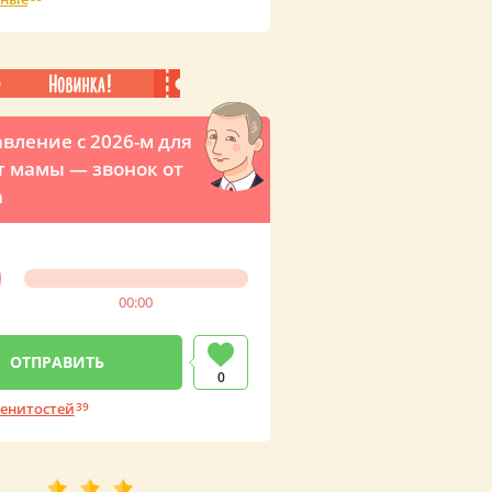
вление с 2026-м для
т мамы — звонок от
а
00:00
0
енитостей
39