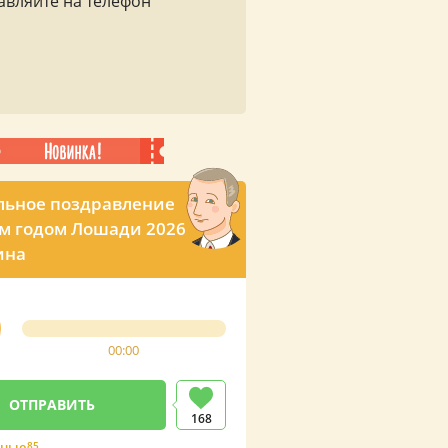
авляйте на телефон
льное поздравление
м годом Лошади 2026
ина
00:00
168
ные
85