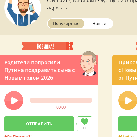
Слушайте, выбирайте лучшую и отпр
адресата.
Популярные
Новые
Родители попросили
Прико
Путина поздравить сына с
с Новы
Новым годом 2026
от Пут
00:00
0
От Путина
37
Мобиль