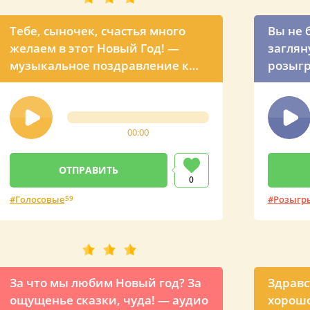
Тебе, сыночек, счастья много
Вы не 
желаем в этот Новый Год! —
заглян
музыкальное поздравление к
розыгр
Новому году от мамы
году
00:00
0
Голосовые
59
Розыгр
За что мы любим Новый год? За
Здравс
ощущенье сказки, чуда! — аудио
хорошо