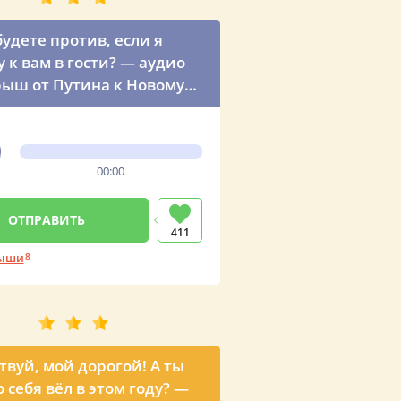
будете против, если я
у к вам в гости? — аудио
ыш от Путина к Новому
00:00
411
ыши
8
твуй, мой дорогой! А ты
 себя вёл в этом году? —