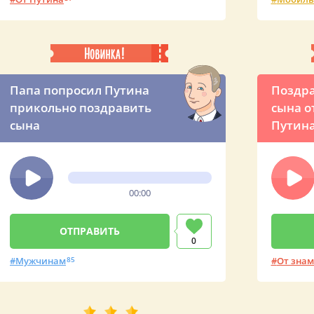
Папа попросил Путина
Поздра
прикольно поздравить
сына о
сына
Путин
00:00
0
Мужчинам
85
От знам