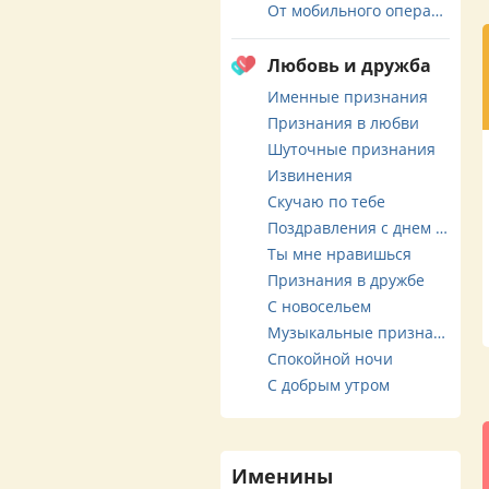
От мобильного оператора
Любовь и дружба
Именные признания
Признания в любви
Шуточные признания
Извинения
Скучаю по тебе
Поздравления с днем свадьбы
Ты мне нравишься
Признания в дружбе
С новосельем
Музыкальные признания
Спокойной ночи
С добрым утром
Именины