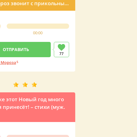
роз звонит с прикольным
авлением мужчине
00:00
77
 Мороза
5
же этот Новый год много
я принесёт! – стихи (муж.