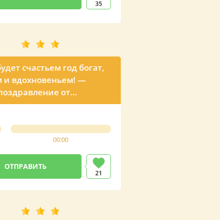
35
будет счастьем год богат,
 и вдохновеньем! —
поздравление от
ны
00:00
21