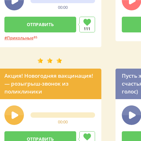
00:00
111
Прикольные
85
Акция! Новогодняя вакцинация!
Пусть 
— розыгрыш-звонок из
счасть
поликлиники
голос)
00:00