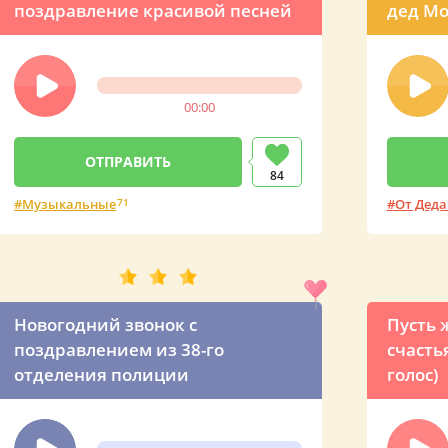
поздравление красивой песней
дед Мо
поздр
00:00
84
Музыкальные
71
От Деда
Новогодний звонок с
Пусть 
поздравлением из 38-го
счасть
отделения полиции
голос)