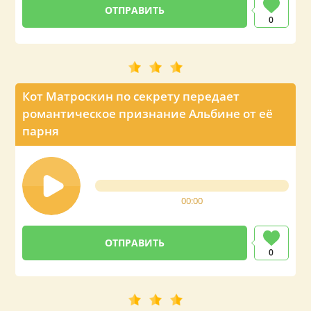
0
Кот Матроскин по секрету передает
романтическое признание Альбине от её
парня
00:00
0