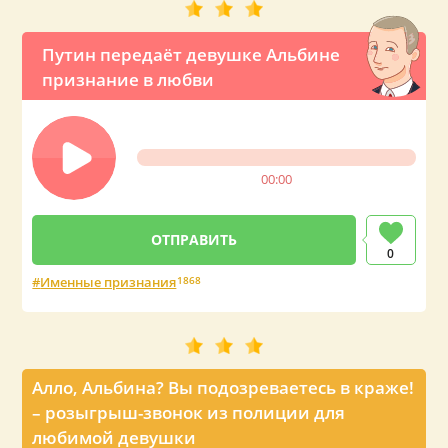
Путин передаёт девушке Альбине
признание в любви
00:00
0
Именные признания
1868
Алло, Альбина? Вы подозреваетесь в краже!
– розыгрыш-звонок из полиции для
любимой девушки