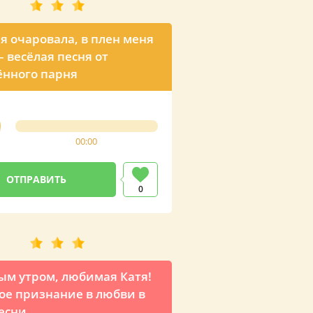
я очаровала, в плен меня
– весёлая песня от
нного парня
00:00
0
ым утром, любимая Катя!
ое признание в любви в
есни