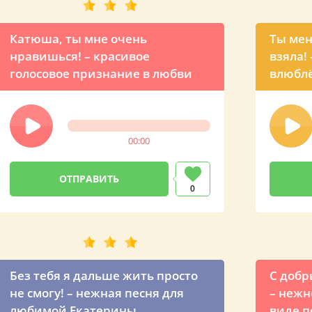
Катюша, ты мне очень
Ты мен
нравишься! – красивое
взяла! 
голосовое признание в любви
влюблё
00:00
0
Без тебя я дальше жить просто
С добр
не смогу! – нежная песня для
– нежн
любимой Екатерины
виде п