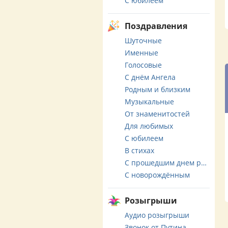
С юбилеем
Поздравления
Шуточные
Именные
Голосовые
С днём Ангела
Родным и близким
Музыкальные
От знаменитостей
Для любимых
С юбилеем
В стихах
С прошедшим днем рождения
С новорождённым
Розыгрыши
Аудио розыгрыши
Звонок от Путина