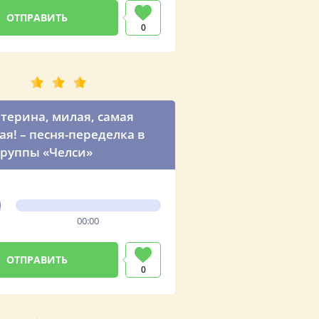
0
атерина, милая, самая
я! – песня-переделка в
группы «Челси»
00:00
0