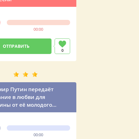
00:00
0
ир Путин передаёт
ние в любви для
ины от её молодого
ка
00:00