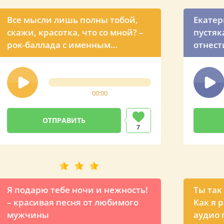
Все мысли лишь полны тобой,
Екатер
скажи, красотка, что со мной? –
пустяк
рок-баллада с именным
отнест
признанием в любви для
нашему
Екатерины
шуточн
голосо
00:00
презид
просьб
мужчи
7
Я подарю тебе ночи и нежность!
Ты так
– красивая песня от любимого
Как я р
мужчины
аудио 