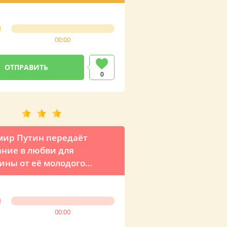
00:00
0
ир Путин передаёт
ние в любви для
ины от её молодого
ка
00:00