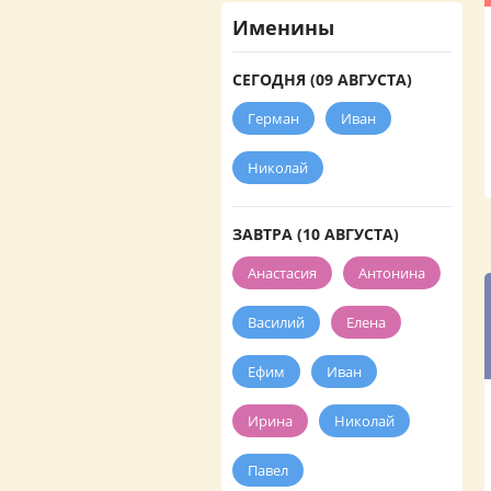
Именины
СЕГОДНЯ (09 АВГУСТА)
Герман
Иван
Николай
ЗАВТРА (10 АВГУСТА)
Анастасия
Антонина
Василий
Елена
Ефим
Иван
Ирина
Николай
Павел