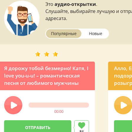
Это
аудио-открытки
.
Слушайте, выбирайте лучшую и отпр
адресата.
Популярные
Новые
Я дорожу тобой безмерно! Катя, I
Алло, 
love you-u-u! – романтическая
подозр
песня от любимого мужчины
розыгр
для л
00:00
84