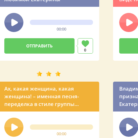
00:00
0
Ах, какая женщина, какая
Владим
женщина! – именная песня-
призна
переделка в стиле группы
Екатер
«Фристайл»
челове
00:00