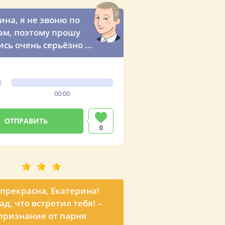
ина, я не звоню по
ам, поэтому прошу
ись очень серьёзно к
 разговору! –
ый звонок с
вым признанием от
00:00
ента Путина (по
е любимого
ны)
0
 прекрасна, Екатерина!
ад, что встретил тебя! –
признание от парня