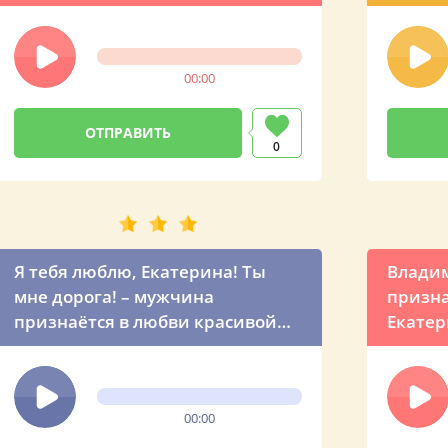
00:00
0
Я тебя люблю, Екатерина! Ты
Владим
мне дорога! – мужчина
призна
признаётся в любви красивой
Екатер
песней
челове
00:00