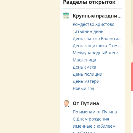
Разделы открыток
Крупные праздники
Рождество Христово
Татьянин день
День святого Валентина
День защитника Отечества
Международный женский день
Масленица
День смеха
День полиции
День матери
Новый год
От Путина
По именам от Путина
С Днём рождения
Именные с юбилеем