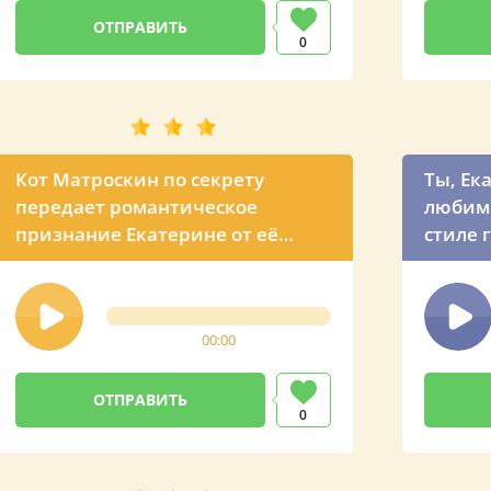
0
Кот Матроскин по секрету
Ты, Ек
передает романтическое
любима
признание Екатерине от её
стиле 
парня
00:00
0