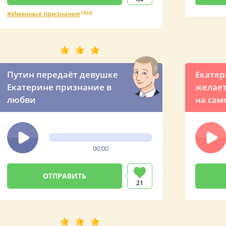
Именные признания
1868
Путин передаёт девушке
Екате
Екатерине признание в
желает
любви
на сам
ночной
презид
00:00
21