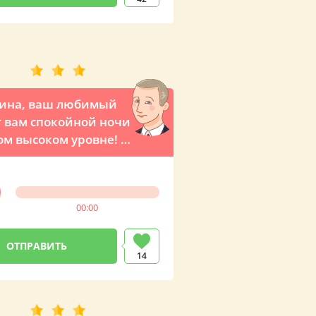
рина, ваш любимый
 вам спокойной ночи
ом высоком уровне! -
 звонок от
ента России
00:00
14