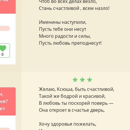
Чтоб во всех делах везло,
Стань счастливой , всем назло!
Именины наступили,
Пусть тебе они несут
Много радости и силы,
Пусть любовь преподнесут!
0
* * *
Желаю, Ксюша, быть счастливой,
и,
Такой же бодрой и красивой,
ня?
В любовь ты поскорей поверь —
ет
Она откроет в счастье дверь,
Хочу здоровья пожелать,