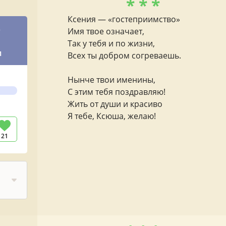
* * *
Ксения — «гостеприимство»
,
Имя твое означает,
Так у тебя и по жизни,
и
Всех ты добром согреваешь.
Нынче твои именины,
С этим тебя поздравляю!
Жить от души и красиво
Я тебе, Ксюша, желаю!
21