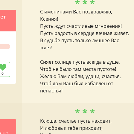
* * *
С именинами Вас поздравляю,
яет
Ксения!
Пусть ждут счастливые мгновения!
Пусть радость в сердце вечная живет,
В судьбе пусть только лучшее Вас
ждет!
Сияет солнце пусть всегда в душе,
Чтоб не было там места пустоте!
0
Желаю Вам любви, удачи, счастья,
Чтоб дом Ваш был избавлен от
ненастья!
* * *
Ксюша, счастье пусть находит,
И любовь к тебе приходит,
 на