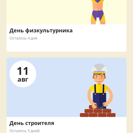
День физкультурника
Осталось 4 дня.
11
авг
День строителя
Осталось 5 дней.