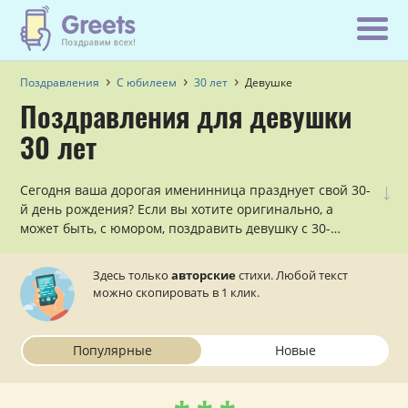
Поздравления
С юбилеем
30 лет
Девушке
Поздравления для девушки
30 лет
↓
Сегодня ваша дорогая именинница празднует свой 30-
й день рождения? Если вы хотите оригинально, а
может быть, с юмором, поздравить девушку с 30-
летием, причем, сделать это в стихах, то данный
раздел — для вас!
Здесь только
авторские
стихи. Любой текст
можно скопировать в 1 клик.
Популярные
Новые