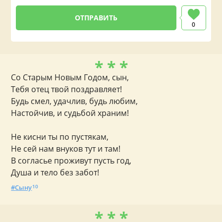
0
* * *
Со Старым Новым Годом, сын,
Тебя отец твой поздравляет!
Будь смел, удачлив, будь любим,
Настойчив, и судьбой храним!
Не кисни ты по пустякам,
Не сей нам внуков тут и там!
В согласье проживут пусть год,
Душа и тело без забот!
Сыну
10
* * *