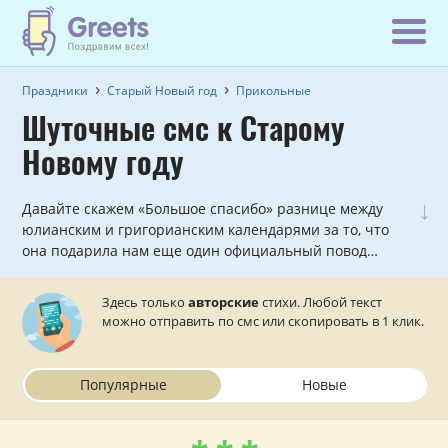
Праздники
Старый Новый год
Прикольные
Шуточные смс к Старому
Новому году
↓
Давайте скажем «Большое спасибо» разнице между
юлианским и григорианским календарями за то, что
она подарила нам еще один официальный повод
отметить Новый год! Наши лучшие авторы, имеющие
«пятёрку» по чувству юмора, придумали и написали
Здесь только
авторские
стихи. Любой текст
множество смешных и прикольных смс поздравлений
можно отправить по смс или скопировать в 1 клик.
специально к празднику Старого Нового года 2027.
Осталось их отправить на телефон!
Популярные
Новые