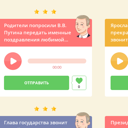
Родители попросили В.В.
Яросла
Путина передать именные
прекра
поздравления любимой
звонит
дочке
00:00
0
Глава государства звонит
Презид