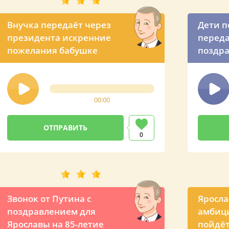
Внучка передаёт через
Дети п
президента искренние
переда
пожелания бабушке
поздра
рожде
00:00
0
Звонок от Путина с
Яросла
поздравлением для
амбици
Ярославы на 85-летие
пойдёт