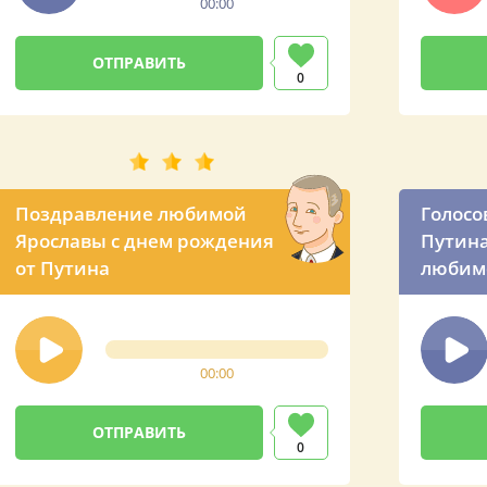
00:00
0
Поздравление любимой
Голосо
Ярославы с днем рождения
Путина
от Путина
любимо
свете
00:00
0