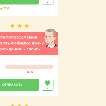
0
е
17037
па попросил меня
вить любимую дочку
 рождения! – звонок с
 от президента
00:00
0