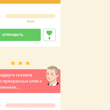
ента позвонить и
ально поздравить
лемянницу с ДР
00:00
0
одруга сказала
о прекрасных слов о
 именное
вление от
мира Владимировича