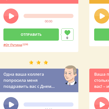
презид
оригин
свою п
00:00
0
От Путина
2295
Одна ваша коллега
Ваша п
попросила меня
стольк
поздравить вас с Днем
вас! –
рождения! – прикольный
поздра
звонок из Кремля
Влади