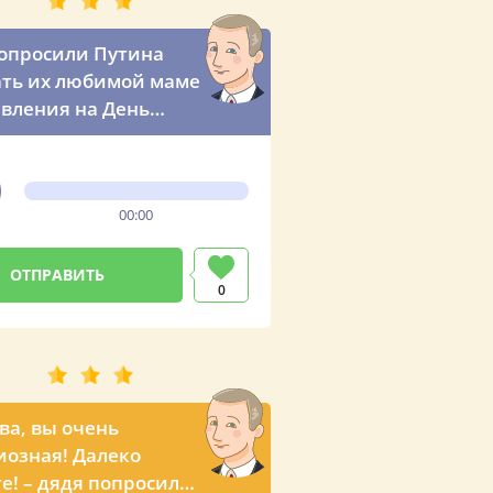
опросили Путина
ть их любимой маме
вления на День
ния
00:00
0
ва, вы очень
озная! Далеко
е! – дядя попросил