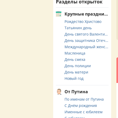
Разделы открыток
Крупные праздники
Рождество Христово
Татьянин день
День святого Валентина
День защитника Отечества
Международный женский день
Масленица
День смеха
День полиции
День матери
Новый год
От Путина
По именам от Путина
С Днём рождения
Именные с юбилеем