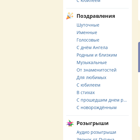
С юбилеем
Поздравления
Шуточные
Именные
Голосовые
С днём Ангела
Родным и близким
Музыкальные
От знаменитостей
Для любимых
С юбилеем
В стихах
С прошедшим днем рождения
С новорождённым
Розыгрыши
Аудио розыгрыши
Звонок от Путина