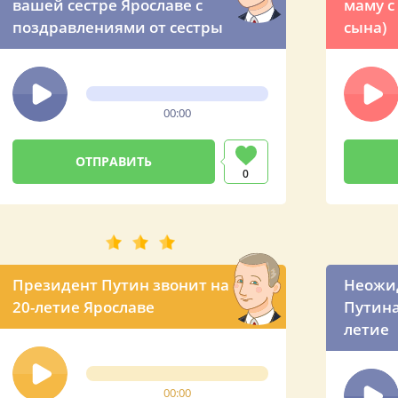
вашей сестре Ярославе с
маму с
поздравлениями от сестры
сына)
00:00
0
Президент Путин звонит на
Неожид
20-летие Ярославе
Путина
летие
00:00