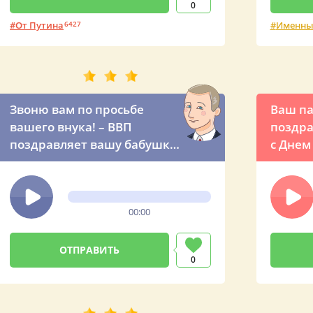
0
От Путина
6427
Именны
Звоню вам по просьбе
Ваш па
вашего внука! – ВВП
поздра
поздравляет вашу бабушку
с Днем
по имени с Днем рождения
юмором
из Кремля
России
00:00
0