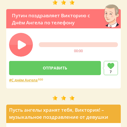
Путин поздравляет Викторию с
Днём Ангела по телефону
00:00
7
С днём Ангела
930
Пусть ангелы хранят тебя, Виктория! –
музыкальное поздравление от девушки