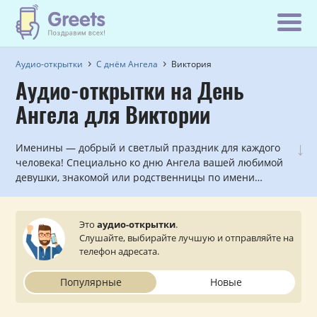
Аудио-открытки
С днём Ангела
Виктория
Аудио-открытки на День
Ангела для Виктории
↓
Именины — добрый и светлый праздник для каждого
человека! Специально ко дню Ангела вашей любимой
девушки, знакомой или родственницы по имени
Виктория мы записали красивые голосовые и
музыкальные поздравления, которые можно
прослушать и отправить с сайта на мобильный
Это
аудио-открытки
.
телефон.
Слушайте, выбирайте лучшую и отправляйте на
телефон адресата.
Популярные
Новые