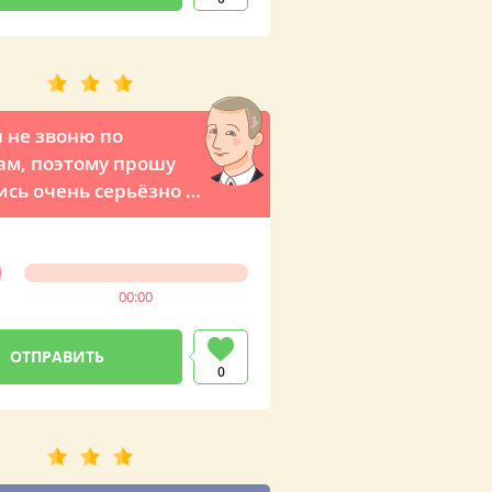
я не звоню по
ам, поэтому прошу
ись очень серьёзно к
 разговору! –
ый звонок с
вым признанием от
00:00
ента Путина (по
е любимого
ны)
0