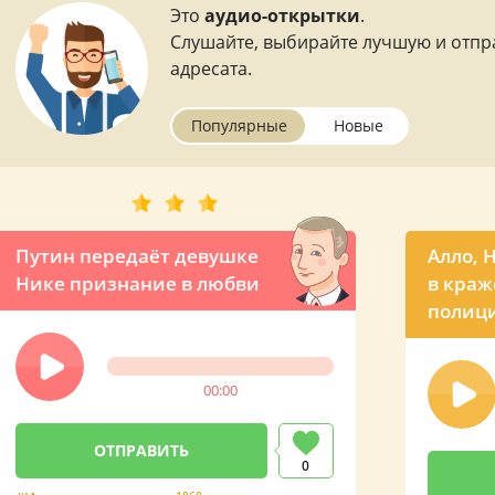
Это
аудио-открытки
.
Слушайте, выбирайте лучшую и отпр
адресата.
Популярные
Новые
Путин передаёт девушке
Алло, 
Нике признание в любви
в краж
полиц
00:00
0