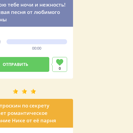
рю тебе ночи и нежность!
ивая песня от любимого
ны
00:00
0
троскин по секрету
ет романтическое
ние Нике от её парня