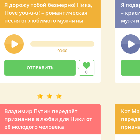
Я дорожу тобой безмерно! Ника,
Я пода
I love you-u-u! – романтическая
– крас
песня от любимого мужчины
мужчи
00:00
0
Владимир Путин передаёт
Кот Ма
признание в любви для Ники от
переда
её молодого человека
призна