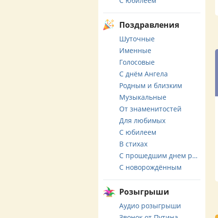
С юбилеем
Поздравления
Шуточные
Именные
Голосовые
С днём Ангела
Родным и близким
Музыкальные
От знаменитостей
Для любимых
С юбилеем
В стихах
С прошедшим днем рождения
С новорождённым
Розыгрыши
Аудио розыгрыши
Звонок от Путина