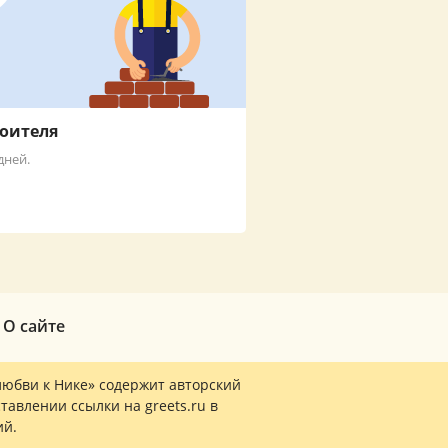
роителя
дней.
О сайте
любви к Нике» содержит авторский
тавлении ссылки на greets.ru в
ий.