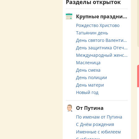
Разделы открыток
Крупные праздники
Рождество Христово
Татьянин день
День святого Валентина
День защитника Отечества
Международный женский день
Масленица
День смеха
День полиции
День матери
Новый год
От Путина
По именам от Путина
С Днём рождения
Именные с юбилеем