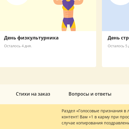
День физкультурника
День ст
Осталось 4 дня.
Осталось 5 
Стихи на заказ
Вопросы и ответы
Раздел «Голосовые признания в 
контент! Вам +1 в карму при прос
случае копирования поздравлен