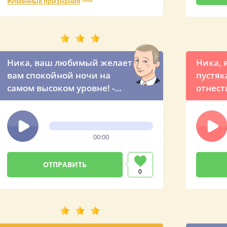
Именные признания
1868
Ника, ваш любимый желает
Ника, 
вам спокойной ночи на
пустяк
самом высоком уровне! -
отнест
ночной звонок от
нашему
президента России
шуточн
голосо
00:00
презид
просьб
мужчи
0