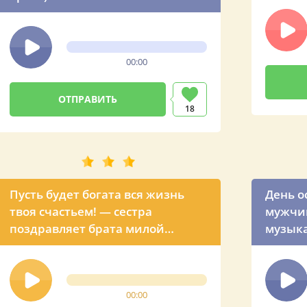
00:00
18
Пусть будет богата вся жизнь
День о
твоя счастьем! — сестра
мужчи
поздравляет брата милой
музыка
песней
февра
00:00