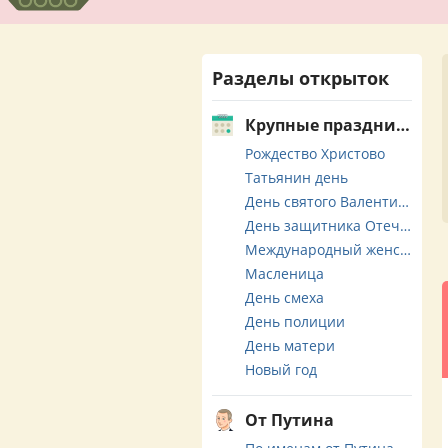
Разделы открыток
Крупные праздники
Рождество Христово
Татьянин день
День святого Валентина
День защитника Отечества
Международный женский день
Масленица
День смеха
День полиции
День матери
Новый год
От Путина